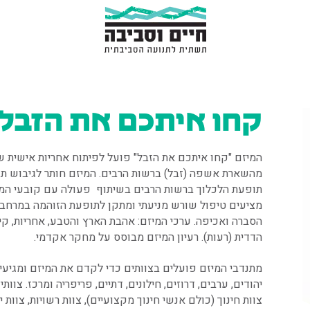
קחו איתכם את הזבל
המיזם "קחו איתכם את הזבל" פועל לפיתוח אחריות אישית ש
מהשארת אשפה (זבל) ברשות הרבים. המיזם חותר לגיבוש תוכ
תופעת הלכלוך ברשות הרבים בשיתוף פעולה עם קובעי המדי
מציעים טיפול שורש מניעתי ומתקן לתופעת הזוהמה במרחב הצ
הסברה ואכיפה. ערכי המיזם: אהבת הארץ והטבע, אחריות, קיי
הדדית (רעות). רעיון המיזם מבוסס על מחקר אקדמי.
מתנדבי המיזם פועלים בצוותים כדי לקדם את המיזם ומגיעים
יהודים, ערבים, דרוזים, חילונים, דתיים, פריפריה ומרכז. צוות
צוות חינוך (כולם אנשי חינוך מקצועיים), צוות רשויות, צוות י