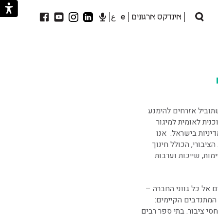
אינדקס ארגונים
e
ع
חיפוש
תוביל אזרחים להימנע
נית לאומית למיגור
ניות בישראל. אנו
יבורי, הכולל חינוך
מות, שייכות וערבות
 אל כל גווני החברה –
י המתנדבים הקיימים:
חסי ציבור. בתי ספר רבים