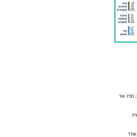
 נציג שר
יג
משרד