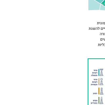
וגית
יים להשגת
רה
שים
ליות