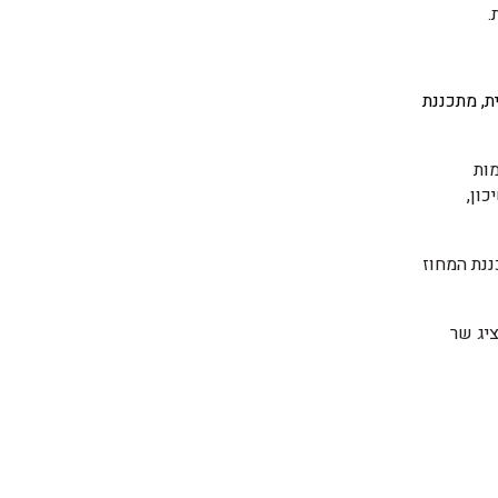
.
ת, מתכננת
מות
ון,
ננת המחוז
ציג שר